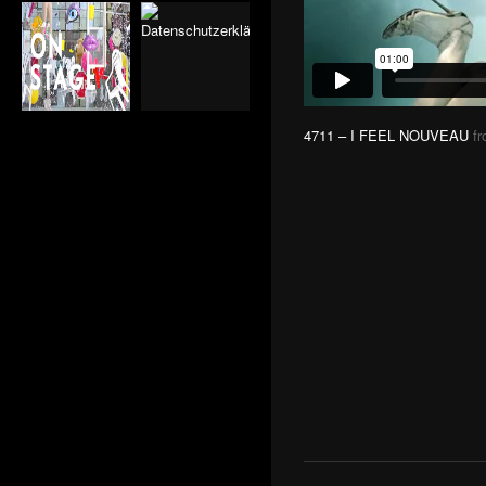
2016
CHANNEL NINE
4711
AUDI TRADITION
ARTE
SCHLOSS EBENFURTH
NEW YORKER
4711 – I FEEL NOUVEAU
f
AL BAGDHADIA
VOX TOURS
ERTU RAMADAN EGYPT
ERTU 2 RAMADAN
WRIGLEYS AIRWAVES/
SPACE
TVE
TOKIO HOTEL
HALLOWEEN
13`TH STREET
JAB GRANDEZZA
ETTERSBURG
ZDF KULTUR
EVE
ID CLUB
WEIHNACHTSKAMPAGNE
PRO 7
FEIHARAN