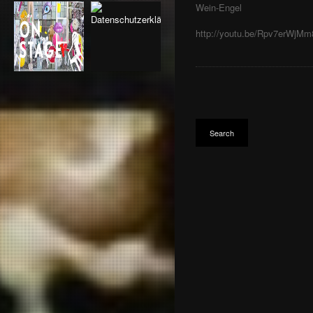
2016
Wein-Engel
CHANNEL NINE
4711
http://youtu.be/Rpv7erWjMm
AUDI TRADITION
ARTE
SCHLOSS EBENFURTH
NEW YORKER
AL BAGDHADIA
VOX TOURS
ERTU RAMADAN EGYPT
ERTU 2 RAMADAN
WRIGLEYS AIRWAVES/
SPACE
TVE
TOKIO HOTEL
HALLOWEEN
13`TH STREET
JAB GRANDEZZA
ETTERSBURG
ZDF KULTUR
EVE
ID CLUB
WEIHNACHTSKAMPAGNE
PRO 7
FEIHARAN