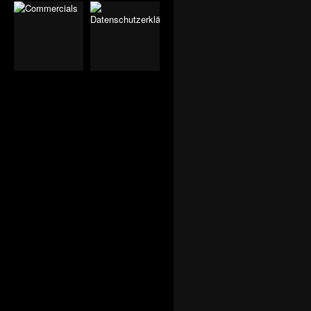
MOZART
"KLASSENBUCH" VON
JOHN VON DÜFFEL
"GUTENBERG"
OPERNURAUFFÜHRUNG
VON V. DAVID KIRCHNER
"DIE SCHNEEKÖNIGIN"
"20 000 MEILEN UNTER
DEN MEEREN" NACH
JULES VERNES.
THEATER SCHAUBURG
MÜNCHEN
"KING" NACH EDUARD II.
VON CHRISTOPHER
MARLOWE MIT SONGS
VON STING.
"DIE GLORREICHEN"
THE RAVEN
HEART SUTRA
"LADY MACBETH VON
MENSK"
"ULISSE" VON CLAUDIO
MONTEVERDI
"PATRICKS TRICK" VON
KRISTO SAGOR
PRESIDENT JEKYLL
IN WEITER FERNE