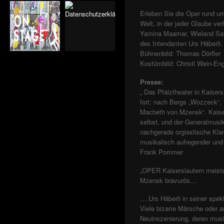
MOZART
"KLASSENBUCH" VON
Erleben Sie die Oper rund u
JOHN VON DÜFFEL
Welt, in der jeder Glaube ver
"GUTENBERG"
Yamina Maamar, Wieland Satt
OPERNURAUFFÜHRUNG
VON V. DAVID KIRCHNER
des Intendanten Urs Häberli.
"DIE SCHNEEKÖNIGIN"
Bühnenbild: Thomas Dörfler
"20 000 MEILEN UNTER
Kostümbild: Christl Wein-Eng
DEN MEEREN" NACH
JULES VERNES.
Presse:
THEATER SCHAUBURG
MÜNCHEN
„ Das Pfalztheater in Kaiser
"KING" NACH EDUARD II.
fort: nach Bergs „Wozzeck“, 
VON CHRISTOPHER
Macbeth von Mzensk“. Kaisers
MARLOWE MIT SONGS
VON STING.
selbst, und der Generalmusik
"DIE GLORREICHEN"
nachgerade orgiastische Kla
THE RAVEN
musikalisch aufregender und
HEART SUTRA
Frank Pommer
"LADY MACBETH VON
MENSK"
„OPER Kaiserslautern meist
"ULISSE" VON CLAUDIO
Mzensk bravurös…
MONTEVERDI
"PATRICKS TRICK" VON
KRISTO SAGOR
….Urs Häberli in seiner spek
PRESIDENT JEKYLL
Viele bizarre Märsche oder a
IN WEITER FERNE
Neuinszenierung, deren musi