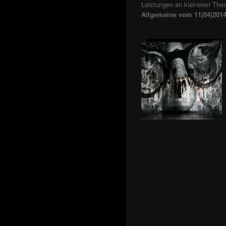
"DIE SEXUELLEN
Leistungen an kleineren Thea
NEUROSEN MEINER
Allgemeine vom 11|04|2014:
ELTERN" VON LUKAS
BÄRFUSS
MERLIN
V.V.V.
KATZEN HABEN SIEBEN
LEBEN.
DOGVILLE
MANON
KILL YOUR EGO
DER LÜGNER
DAS SCHLOSS
MANDERLAY
WOLKENKRATZEN
DIE AMOUREN DES DON
JUAN
HAMLET
CALIGULA
DIE FURIEN
MÜNCHNER FREIHEIT
PAPER
DER FLIEGENDE
HOLLÄNDER
DON GIOVANNI
DIE TOTE STADT