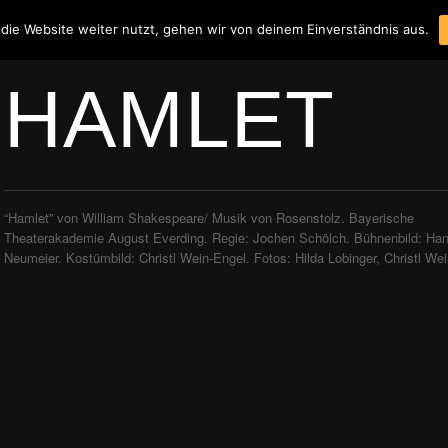
die Website weiter nutzt, gehen wir von deinem Einverständnis aus.
HAMLET
“Hamlet” von William Shakespeare/ Musik von Rosenstolz. Bayerische
Theaterakademie August Everding. Regie: Jochen Schölch. Bühnenbild: Ha
Neumeier. Kostümbild: Christl Wein-Engel. Fotos: Hilda Lobinger, Christl We