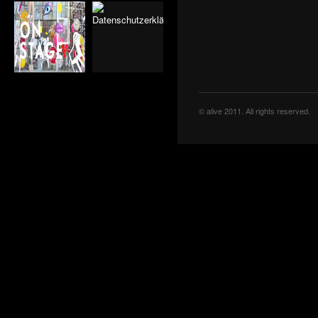
MOZART
"KLASSENBUCH" VON
JOHN VON DÜFFEL
"GUTENBERG"
OPERNURAUFFÜHRUNG
VON V. DAVID KIRCHNER
"DIE SCHNEEKÖNIGIN"
"20 000 MEILEN UNTER
DEN MEEREN" NACH
JULES VERNES.
© alive 2011. All rights reserved.
THEATER SCHAUBURG
MÜNCHEN
"KING" NACH EDUARD II.
VON CHRISTOPHER
MARLOWE MIT SONGS
VON STING.
"DIE GLORREICHEN"
THE RAVEN
HEART SUTRA
"LADY MACBETH VON
MENSK"
"ULISSE" VON CLAUDIO
MONTEVERDI
"PATRICKS TRICK" VON
KRISTO SAGOR
PRESIDENT JEKYLL
IN WEITER FERNE