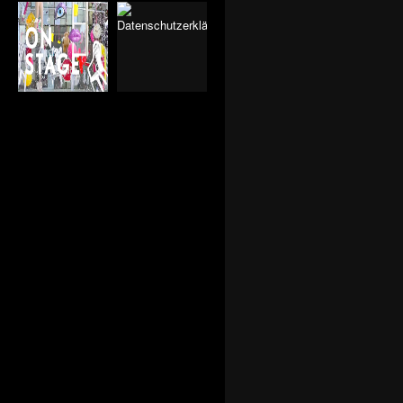
MOZART
"KLASSENBUCH" VON
JOHN VON DÜFFEL
"GUTENBERG"
OPERNURAUFFÜHRUNG
VON V. DAVID KIRCHNER
"DIE SCHNEEKÖNIGIN"
"20 000 MEILEN UNTER
DEN MEEREN" NACH
JULES VERNES.
THEATER SCHAUBURG
MÜNCHEN
"KING" NACH EDUARD II.
VON CHRISTOPHER
MARLOWE MIT SONGS
VON STING.
"DIE GLORREICHEN"
THE RAVEN
HEART SUTRA
"LADY MACBETH VON
MENSK"
"ULISSE" VON CLAUDIO
MONTEVERDI
"PATRICKS TRICK" VON
KRISTO SAGOR
PRESIDENT JEKYLL
IN WEITER FERNE