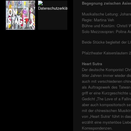
MOZART
Begegnung zwischen Asien 
"KLASSENBUCH" VON
JOHN VON DÜFFEL
Musikalische Leitung: Johan
"GUTENBERG"
Regie: Martina Veh
OPERNURAUFFÜHRUNG
VON V. DAVID KIRCHNER
Bühne und Kostüm: Christl 
"DIE SCHNEEKÖNIGIN"
Solo Mezzosopran: Polina Ar
"20 000 MEILEN UNTER
DEN MEEREN" NACH
Beide Stücke begleitet der L
JULES VERNES.
THEATER SCHAUBURG
MÜNCHEN
Pfalztheater Kaiserslautern 
"KING" NACH EDUARD II.
VON CHRISTOPHER
Heart Sutra
MARLOWE MIT SONGS
Der deutsche Komponist Chris
VON STING.
"DIE GLORREICHEN"
90er Jahren immer wieder die
THE RAVEN
auch mit verschiedenen chin
HEART SUTRA
als Auftragswerk des Taiwan 
"LADY MACBETH VON
griff er eine Kurzgeschichte 
MENSK"
Gedicht „The Love of a Fallin
"ULISSE" VON CLAUDIO
aber auch kompositorisch set
MONTEVERDI
mit der chinesischen Musiktr
"PATRICKS TRICK" VON
KRISTO SAGOR
von „Heart Sutra“ führt in d
PRESIDENT JEKYLL
erzählt eine mysteriöse Lie
IN WEITER FERNE
Korrespondenzen.