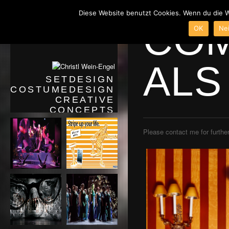
Diese Website benutzt Cookies. Wenn du die W
CO
OK
Ne
ALS
SETDESIGN
COSTUMEDESIGN
CREATIVE
CONCEPTS
THEATER/OPER/MUSICAL/TANZ
FILM/TV/FOTO
Please contact me for further
VITA
CONTACT/IMPRESSUM
DATENSCHUTZERKLÄRUNG