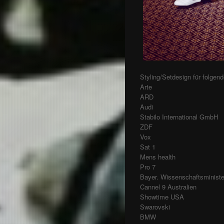
Styling/Setdesign für folgen
Arte
ARD
Audi
Stabilo International GmbH
ZDF
Vox
Sat 1
Mens health
Pro 7
Bayer. Wissenschaftsminist
Cannel 9 Australien
Showtime USA
Swarovski
BMW