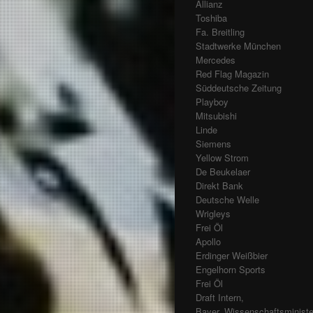
Allianz
Toshiba
Fa. Breitling
Stadtwerke München
Mercedes
Red Flag Magazin
Süddeutsche Zeitung
Playboy
Mitsubishi
Linde
Siemens
Yellow Strom
De Beukelaer
Direkt Bank
Deutsche Welle
Wrigleys
Frei Öl
Apollo
Erdinger Weißbier
Engelhorn Sports
Frei Öl
Draft Intern,
Bayer. Wissenschaftsminist