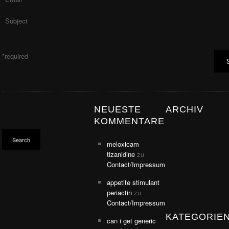
SUM
*required
KLÄRUNG
NEUESTE
ARCHIV
KOMMENTARE
meloxicam
tizanidine
zu
Contact/Impressum
appetite stimulant
periactin
zu
Contact/Impressum
KATEGORIE
can i get generic