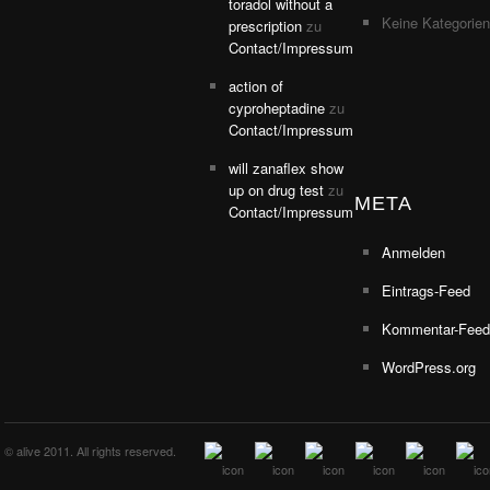
toradol without a
Keine Kategorien
prescription
zu
Contact/Impressum
action of
cyproheptadine
zu
Contact/Impressum
will zanaflex show
up on drug test
zu
META
Contact/Impressum
Anmelden
Eintrags-Feed
Kommentar-Feed
WordPress.org
© alive 2011. All rights reserved.