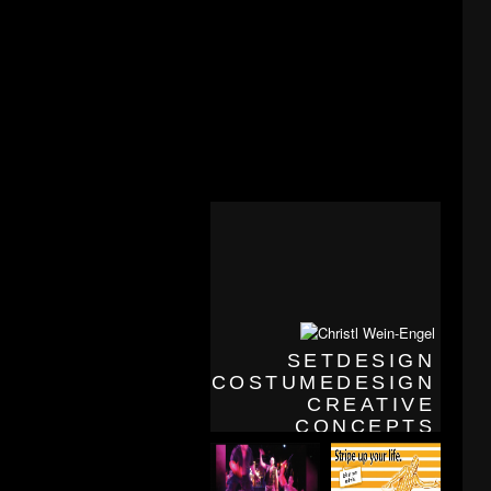
SETDESIGN
COSTUMEDESIGN
CREATIVE
CONCEPTS
THEATER/OPER/MUSICAL/TANZ
FILM/TV/FOTO