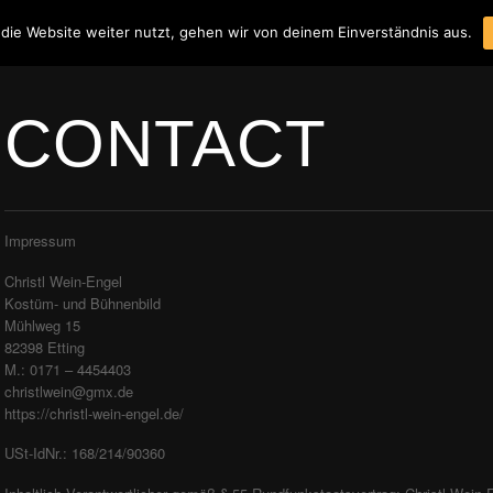
die Website weiter nutzt, gehen wir von deinem Einverständnis aus.
CONTACT
Impressum
Christl Wein-Engel
Kostüm- und Bühnenbild
Mühlweg 15
82398 Etting
M.: 0171 – 4454403
christlwein@gmx.de
https://christl-wein-engel.de/
USt-IdNr.: 168/214/90360