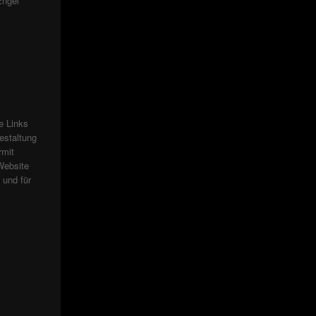
Engel
se Links
estaltung
rmit
Website
 und für